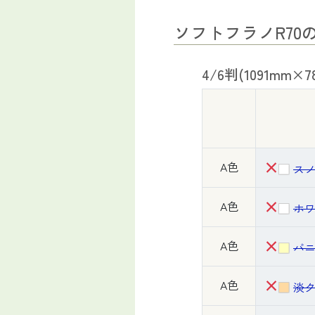
ソフトフラノR7
4/6判(1091mm×7
×
A色
ス
×
A色
ホ
×
A色
バ
×
A色
淡