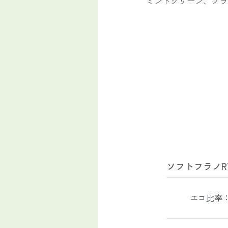
ミントグリーン、ソラ
ソフトフラノR
エコ比率