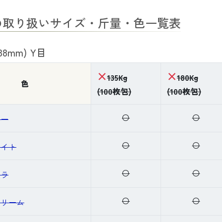
0の取り扱いサイズ・斤量・色一覧表
88mm) Y目
×
×
135Kg
180Kg
色
(100枚包)
(100枚包)
〇
〇
ノー
〇
〇
ワイト
〇
〇
ニラ
〇
〇
クリーム