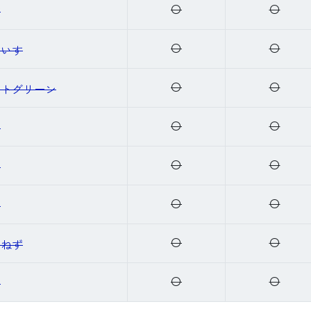
〇
〇
ず
〇
〇
ぐいす
〇
〇
ントグリーン
〇
〇
ラ
〇
〇
も
〇
〇
フ
〇
〇
んねず
〇
〇
ろ