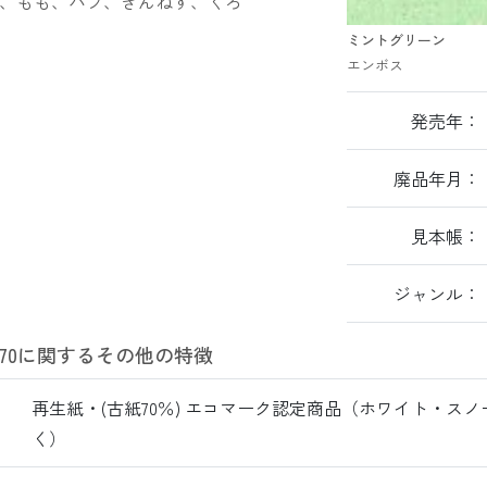
、もも、バフ、ぎんねず、くろ
ミントグリーン
エンボス
発売年：
廃品年月：
見本帳：
ジャンル：
70に関するその他の特徴
再生紙・(古紙70％) エコマーク認定商品（ホワイト・ス
：
く）