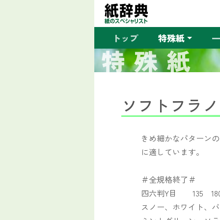
トップ
特殊紙
特殊紙
ソフトフラノR
きめ細かなパターンの
に適しています。
＃全規格終了＃
四六判Y目 135 180
スノー、ホワイト、バ