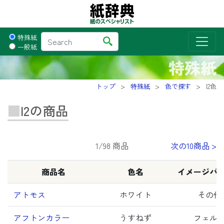
特殊紙
一般紙
特殊紙
トップ
特殊紙
色で探す
I2色
I2の商品
1/98 商品
次の10商品 >
商品名
色名
イメージパ
アトモス
ホワイト
その他
アフトンカラー
うすねず
フェル